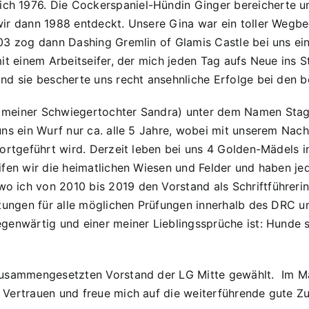
h 1976. Die Cockerspaniel-Hündin Ginger bereicherte un
ir dann 1988 entdeckt. Unsere Gina war ein toller Wegbeg
003 zog dann Dashing Gremlin of Glamis Castle bei uns ei
it einem Arbeitseifer, der mich jeden Tag aufs Neue ins S
und sie bescherte uns recht ansehnliche Erfolge bei den 
 meiner Schwiegertochter Sandra) unter dem Namen Stagmo
 uns ein Wurf nur ca. alle 5 Jahre, wobei mit unserem N
fortgeführt wird. Derzeit leben bei uns 4 Golden-Mädels i
ifen wir die heimatlichen Wiesen und Felder und haben je
 ich von 2010 bis 2019 den Vorstand als Schriftführerin
itungen für alle möglichen Prüfungen innerhalb des DRC un
egenwärtig und einer meiner Lieblingssprüche ist: Hunde 
 zusammengesetzten Vorstand der LG Mitte gewählt. Im M
s Vertrauen und freue mich auf die weiterführende gute 