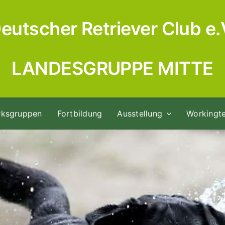
eutscher Retriever Club e.
LANDESGRUPPE MITTE
rksgruppen
Fortbildung
Ausstellung
Workingte