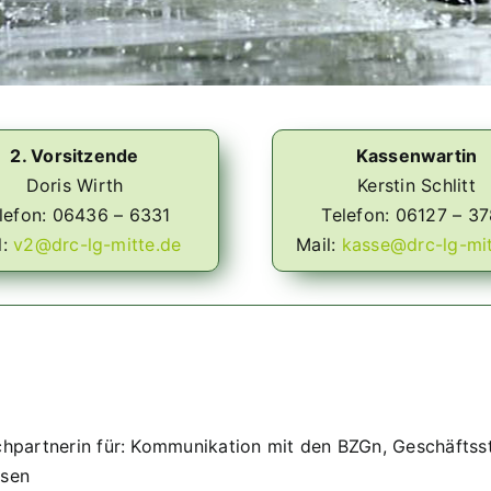
2. Vorsitzende
Kassenwartin
Doris Wirth
Kerstin Schlitt
lefon: 06436 – 6331
Telefon: 06127 – 3
l:
v2@drc-lg-mitte.de
Mail:
kasse@drc-lg-mit
hpartnerin für: Kommunikation mit den BZGn, Geschäftss
sen