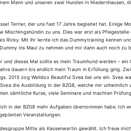
einem Mann und unseren zwei Hunden in Niedernhausen, d
sel Terrier, der uns fast 17 Jahre begleitet hat. Einige 
 Mischlingshündin zu uns. Dies war erst als Pflegestelle g
als Ricky. Mit Ihr lernte ich das Dummytraining kennen u
in Dummy ins Maul zu nehmen und mir dann auch noch zu b
nd dieses Mal sollte es mein Traumhund werden – ein Gol
ahre dauern bis endlich mein Traum in Erfüllung ging. Zw
gs. 2015 zog Welldox Beautiful Svea bei uns ein. Svea w
vea die Ausbildung in der BZG8, welche mir unheimlich vie
ten sämtliche Kurse, viele Seminare und machten Prüfung
 ich in der BZG8 mehr Aufgaben übernommen habe. Ich wu
geplanten Veranstaltungen.
desgruppe Mitte als Kassenwartin gewählt. Ich freue mich