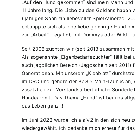
„Auf den Hund gekommen“ sind mein Mann und ic
11 Jahre lang. Die Liebe zu den Goldens haben w
6jährigen Sohn ein liebevoller Spielkamerad. 2
entpuppte sich als eine liebe gelehrige Hündin m
zur „Arbeit“ – egal ob mit Dummys oder Wild – 
Seit 2008 züchten wir (seit 2013 zusammen mit
Als sogenannte „Eigenbedarfszüchter“ fällt bei
auch jagdlichen Bereich (Jagdschein seit 2011) 
Generationen. Mit unserem „Kleeblatt“ durchstre
im DRC und gehöre der BZG 5 Main-Taunus an, wo
zusätzlich zur Vorstandsarbeit etliche Sonderle
Hundearbeit. Das Thema „Hund“ ist bei uns allg
das Leben ganz !!
Im Juni 2022 wurde ich als V2 in den sich neu
wiedergewählt. Ich bedanke mich erneut für da