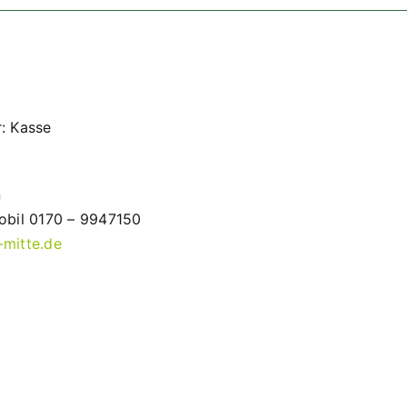
r: Kasse
n
Mobil 0170 – 9947150
-mitte.de