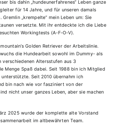
ser bis dahin „hundeunerfahrenes“ Leben ganze
leiter für 14 Jahre, und für unseren damals
n. Gremlin „krempelte“ mein Leben um: Sie
taunen versetzte. Mit ihr entdeckte ich die Liebe
besuchten Workingtests (A-F-O-V).
untain’s Golden Retriever der Arbeitslinie.
achwuchs die Hundearbeit sowohl im Dummy- als
n verschiedenen Altersstufen aus 3
de Menge Spaß dabei. Seit 1988 bin ich Mitglied
 unterstützte. Seit 2010 übernahm ich
d bin nach wie vor fasziniert von der
sind nicht unser ganzes Leben, aber sie machen
ärz 2025 wurde der komplette alte Vorstand
Zusammenarbeit im altbewährten Team.