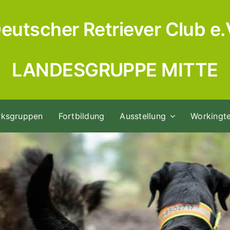
eutscher Retriever Club e.
LANDESGRUPPE MITTE
rksgruppen
Fortbildung
Ausstellung
Workingte