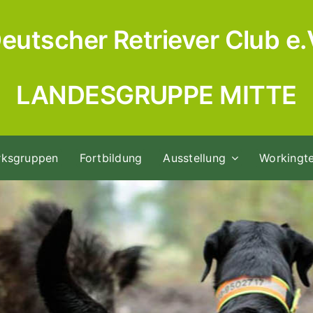
eutscher Retriever Club e.
LANDESGRUPPE MITTE
rksgruppen
Fortbildung
Ausstellung
Workingte