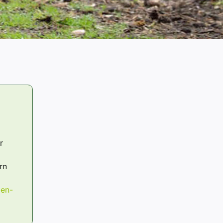
6
r
rn
ßen-