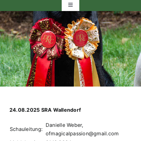
Toggle
Navigation
Startseite
Vorstand
Bezirksgruppen
Fortbildung
Ausstellung
24.08.2025 SRA Wallendorf
Workingtest
Danielle Weber,
Schauleitung:
ofmagicalpassion@gmail.com