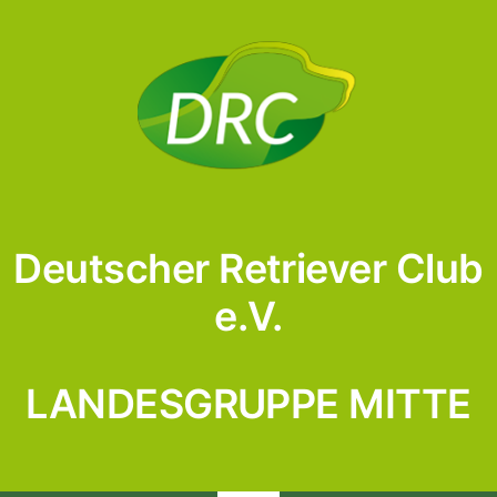
Skip
to
content
Deutscher Retriever Club
e.V.
LANDESGRUPPE MITTE