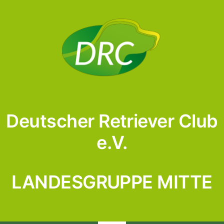
Skip
to
content
Deutscher Retriever Club
e.V.
LANDESGRUPPE MITTE