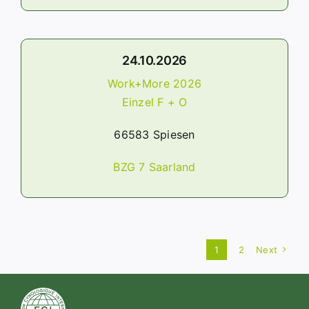
24.10.2026
Work+More 2026
Einzel F + O
66583 Spiesen
BZG 7 Saarland
1
2
Next