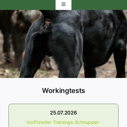
Toggle
Navigation
Startseite
Vorstand
Bezirksgruppen
Fortbildung
Workingtests
Ausstellung
Workingtest
25.07.2026
Inoffizieller Trainings-Schnupper-